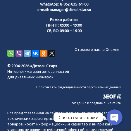
WhatsApp:
8-962-835-61-00
e-mail:
manager@diesel-star.su
Режим работы:
ПН-ПТ: 09:00 – 19:00
СБ, ВС: 09:00 – 16:00
Позвонить нам
Отзывы о нас на Флампе
WhatsApp
© 2004-2026 «Дизель Стар»
Интернет-магазин автозапчастей
Telegram
для дизельных иномарок
Политика конфиденциальности персональных данных
MAX
создание и продвижение сайта
Вся представленная на сайте информация, касающаяся
Связаться с нами
технических характеристик, наличия на складе, стоимости
товаров, носит информационный характер и ни при каких
условиях не является публичной офертой, определяемой