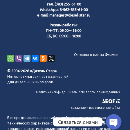
тел.
(383) 255-61-00
WhatsApp:
8-962-835-61-00
e-mail:
manager@diesel-star.su
Режим работы:
ПН-ПТ: 09:00 – 19:00
СБ, ВС: 09:00 – 16:00
Позвонить нам
Отзывы о нас на Флампе
WhatsApp
© 2004-2026 «Дизель Стар»
Интернет-магазин автозапчастей
Telegram
для дизельных иномарок
Политика конфиденциальности персональных данных
MAX
создание и продвижение сайта
Вся представленная на сайте информация, касающаяся
Связаться с нами
технических характеристик, наличия на складе, стоимости
товаров, носит информационный характер и ни при каких