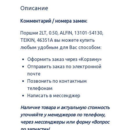
0.50,
Описание
ALFIN,
13101-
Комментарий / номера замен:
54130,
TEIKIN,
46351A
Поршни 2LT, 0.50, ALFIN, 13101-54130,
TEIKIN, 46351A вы можете купить
любым удобным для Вас способом:
Оформить заказ через «Корзину»
Отправить заказ по электронной
почте
Позвонить по контактным
телефонам
Написать в мессенджер
Наличие товара и актуальную стоимость
уточняйте у менеджеров по телефону,
через мессенджеры или форму «Вопрос
по запчасти»!