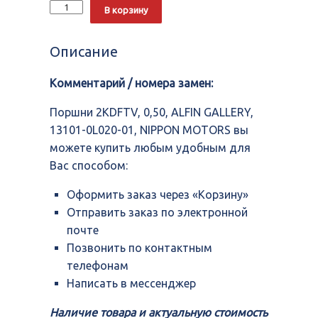
Количество
Alternative:
В корзину
Поршни
2KDFTV,
0,50,
Описание
ALFIN
GALLERY,
Комментарий / номера замен:
13101-
0L020-
01,
Поршни 2KDFTV, 0,50, ALFIN GALLERY,
NIPPON
13101-0L020-01, NIPPON MOTORS вы
MOTORS
можете купить любым удобным для
Вас способом:
Оформить заказ через «Корзину»
Отправить заказ по электронной
почте
Позвонить по контактным
телефонам
Написать в мессенджер
Наличие товара и актуальную стоимость