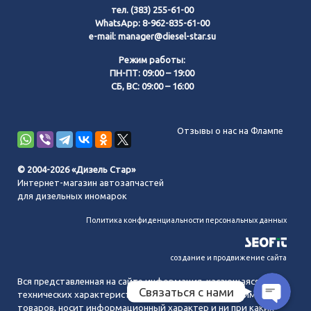
тел.
(383) 255-61-00
WhatsApp:
8-962-835-61-00
e-mail:
manager@diesel-star.su
Режим работы:
ПН-ПТ: 09:00 – 19:00
СБ, ВС: 09:00 – 16:00
Позвонить нам
Отзывы о нас на Флампе
WhatsApp
© 2004-2026 «Дизель Стар»
Интернет-магазин автозапчастей
Telegram
для дизельных иномарок
Политика конфиденциальности персональных данных
MAX
создание и продвижение сайта
Вся представленная на сайте информация, касающаяся
Связаться с нами
технических характеристик, наличия на складе, стоимости
товаров, носит информационный характер и ни при каких