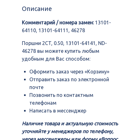
0.50,
Описание
13101-
64141,
Комментарий / номера замен:
13101-
ND-
46278
64110, 13101-64111, 46278
Поршни 2CT, 0.50, 13101-64141, ND-
46278 вы можете купить любым
удобным для Вас способом:
Оформить заказ через «Корзину»
Отправить заказ по электронной
почте
Позвонить по контактным
телефонам
Написать в мессенджер
Наличие товара и актуальную стоимость
уточняйте у менеджеров по телефону,
через мессенджеры или форму «Вопрос