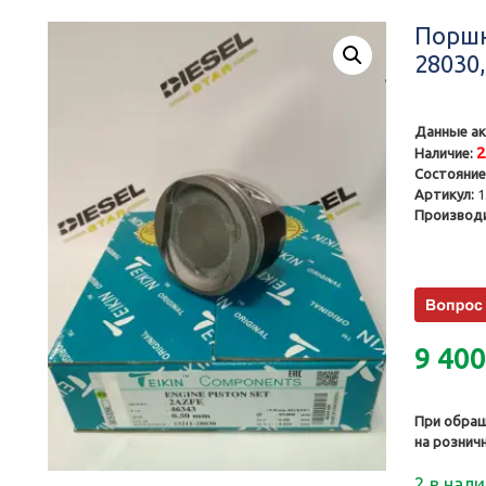
Поршн
28030,
Данные ак
Наличие:
Состояние
Артикул:
1
Производи
9 40
При обращ
на рознич
2 в нал