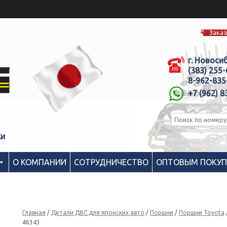
Заказ
г. Новоси
(383) 255
8-962-835
+7 (962) 8
ки
О КОМПАНИИ
СОТРУДНИЧЕСТВО
ОПТОВЫМ ПОКУ
Главная
/
Детали ДВС для японских авто
/
Поршни
/
Поршни Toyota
46343