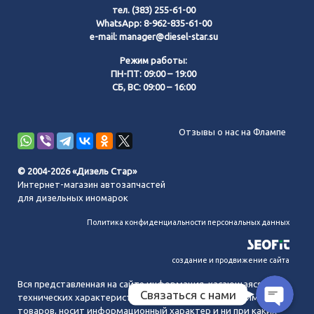
тел.
(383) 255-61-00
WhatsApp:
8-962-835-61-00
e-mail:
manager@diesel-star.su
Режим работы:
ПН-ПТ: 09:00 – 19:00
СБ, ВС: 09:00 – 16:00
Позвонить нам
Отзывы о нас на Флампе
WhatsApp
© 2004-2026 «Дизель Стар»
Интернет-магазин автозапчастей
Telegram
для дизельных иномарок
Политика конфиденциальности персональных данных
MAX
создание и продвижение сайта
Вся представленная на сайте информация, касающаяся
Связаться с нами
технических характеристик, наличия на складе, стоимости
товаров, носит информационный характер и ни при каких