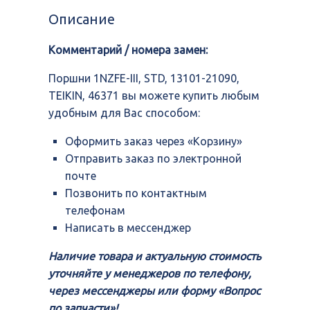
III,
Описание
STD,
13101-
Комментарий / номера замен:
21090,
TEIKIN,
46371
Поршни 1NZFE-III, STD, 13101-21090,
TEIKIN, 46371 вы можете купить любым
удобным для Вас способом:
Оформить заказ через «Корзину»
Отправить заказ по электронной
почте
Позвонить по контактным
телефонам
Написать в мессенджер
Наличие товара и актуальную стоимость
уточняйте у менеджеров по телефону,
через мессенджеры или форму «Вопрос
по запчасти»!