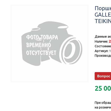
Поршн
GALLE
TEIKI
Данные ак
Наличие:
Состояние
Артикул:
1
Производи
25 0
При обращ
на рознич