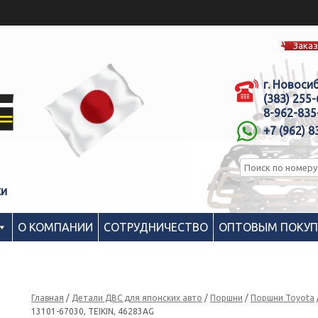
Заказ
г. Новоси
(383) 255
8-962-835
+7 (962) 8
ки
О КОМПАНИИ
СОТРУДНИЧЕСТВО
ОПТОВЫМ ПОКУ
Главная
/
Детали ДВС для японских авто
/
Поршни
/
Поршни Toyota
13101-67030, TEIKIN, 46283AG