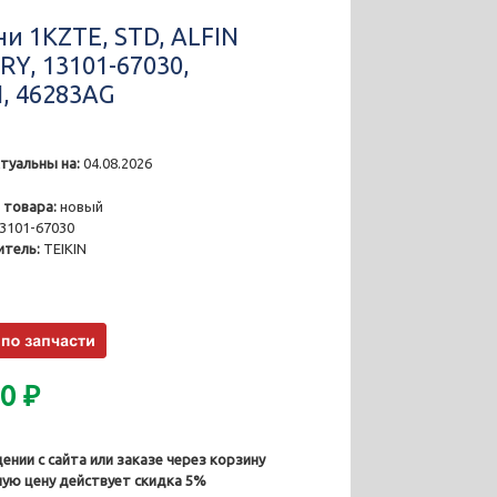
и 1KZTE, STD, ALFIN
RY, 13101-67030,
N, 46283AG
туальны на:
04.08.2026
2
 товара:
новый
3101-67030
тель:
TEIKIN
00
₽
ении с сайта или заказе через корзину
ную цену действует скидка 5%