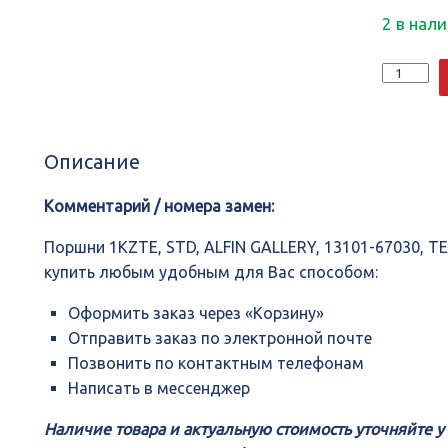
2 в нал
Количеств
Поршни
1KZTE,
STD,
ALFIN
Описание
GALLERY,
13101-
67030,
Комментарий / номера замен:
TEIKIN,
46283AG
Поршни 1KZTE, STD, ALFIN GALLERY, 13101-67030, T
купить любым удобным для Вас способом:
Оформить заказ через «Корзину»
Отправить заказ по электронной почте
Позвонить по контактным телефонам
Написать в мессенджер
Наличие товара и актуальную стоимость уточняйте 