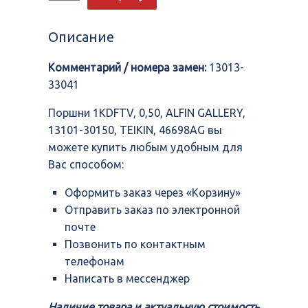
Поршни
1KDFTV,
0,50,
Описание
ALFIN
GALLERY,
Комментарий / номера замен:
13013-
13101-
30150,
33041
TEIKIN,
46698AG
Поршни 1KDFTV, 0,50, ALFIN GALLERY,
13101-30150, TEIKIN, 46698AG вы
можете купить любым удобным для
Вас способом:
Оформить заказ через «Корзину»
Отправить заказ по электронной
почте
Позвонить по контактным
телефонам
Написать в мессенджер
Наличие товара и актуальную стоимость