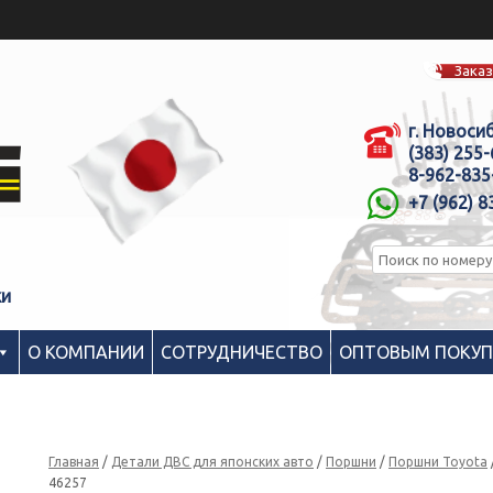
Заказ
г. Новоси
(383) 255
8-962-835
+7 (962) 8
ки
О КОМПАНИИ
СОТРУДНИЧЕСТВО
ОПТОВЫМ ПОКУ
Главная
/
Детали ДВС для японских авто
/
Поршни
/
Поршни Toyota
46257