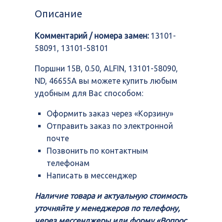
0.50,
Описание
ALFIN,
13101-
Комментарий / номера замен:
13101-
58090,
ND,
58091, 13101-58101
46655A
Поршни 15B, 0.50, ALFIN, 13101-58090,
ND, 46655A вы можете купить любым
удобным для Вас способом:
Оформить заказ через «Корзину»
Отправить заказ по электронной
почте
Позвонить по контактным
телефонам
Написать в мессенджер
Наличие товара и актуальную стоимость
уточняйте у менеджеров по телефону,
через мессенджеры или форму «Вопрос