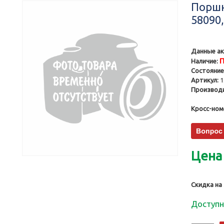
Поршни
58090
Данные ак
П
Наличие:
Состояние
Артикул:
1
Производи
Кросс-ном
Цена
Скидка на
Доступн