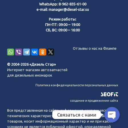
WhatsApp:
8-962-835-61-00
e-mail:
manager@diesel-star.su
Режим работы:
ПН-ПТ: 09:00 – 19:00
СБ, ВС: 09:00 – 16:00
Позвонить нам
Отзывы о нас на Флампе
WhatsApp
© 2004-2026 «Дизель Стар»
Интернет-магазин автозапчастей
Telegram
для дизельных иномарок
Политика конфиденциальности персональных данных
MAX
создание и продвижение сайта
Вся представленная на сайте информация, касающаяся
Связаться с нами
технических характеристик, наличия на складе, стоимости
товаров, носит информационный характер и ни при каких
условиях не является публичной офертой, определяемой