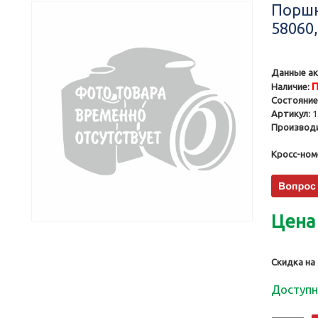
Поршн
58060
Данные ак
П
Наличие:
Состояние
Артикул:
1
Производи
Кросс-ном
Цена
Скидка на
Доступн