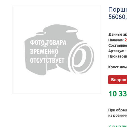
Поршн
56060,
Данные ак
Наличие:
Состояние
Артикул:
1
Производи
Кросс-ном
10 3
При обращ
на рознич
2 в нал