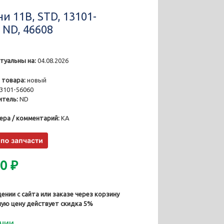
и 11В, STD, 13101-
 ND, 46608
туальны на:
04.08.2026
2
 товара:
новый
3101-56060
тель:
ND
ера / комментарий:
KA
30
₽
ении с сайта или заказе через корзину
ную цену действует скидка 5%
ичии