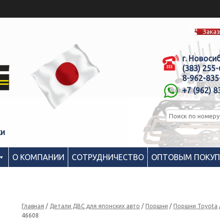
Заказ
г. Новоси
(383) 255
8-962-835
+7 (962) 8
ки
О КОМПАНИИ
СОТРУДНИЧЕСТВО
ОПТОВЫМ ПОКУ
Главная
/
Детали ДВС для японских авто
/
Поршни
/
Поршни Toyota
46608