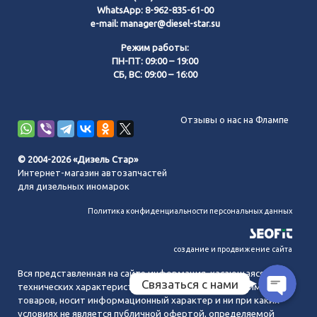
WhatsApp:
8-962-835-61-00
e-mail:
manager@diesel-star.su
Режим работы:
ПН-ПТ: 09:00 – 19:00
СБ, ВС: 09:00 – 16:00
Позвонить нам
Отзывы о нас на Флампе
WhatsApp
© 2004-2026 «Дизель Стар»
Интернет-магазин автозапчастей
Telegram
для дизельных иномарок
Политика конфиденциальности персональных данных
MAX
создание и продвижение сайта
Вся представленная на сайте информация, касающаяся
Связаться с нами
технических характеристик, наличия на складе, стоимости
товаров, носит информационный характер и ни при каких
условиях не является публичной офертой, определяемой