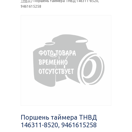
ТНВД
/ Поршень таймера ТНВД 146311-8520,
9461615258
Поршень таймера ТНВД
146311-8520, 9461615258