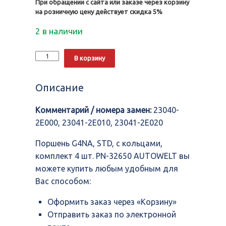
При обращении с сайта или заказе через корзину
на розничную цену действует скидка 5%
2 в наличии
Количество
Alternative:
В корзину
Поршень
G4NA,
STD,
Описание
с
кольцами,
Комментарий / номера замен:
23040-
комплект
4
2E000, 23041-2E010, 23041-2E020
шт.
PN-
Поршень G4NA, STD, с кольцами,
32650
комплект 4 шт. PN-32650 AUTOWELT вы
AUTOWELT
можете купить любым удобным для
Вас способом:
Оформить заказ через «Корзину»
Отправить заказ по электронной