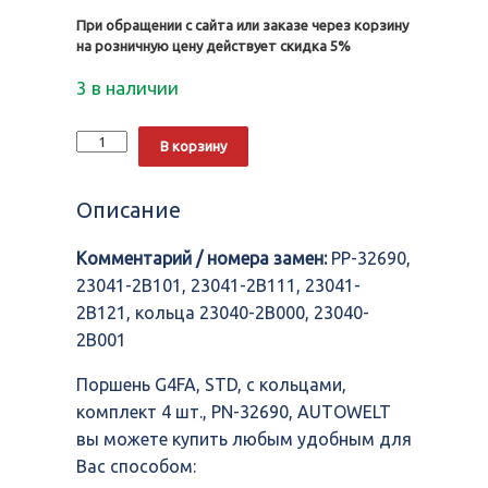
При обращении с сайта или заказе через корзину
на розничную цену действует скидка 5%
3 в наличии
Количество
Alternative:
В корзину
Поршень
G4FA,
STD,
Описание
с
кольцами,
Комментарий / номера замен:
PP-32690,
комплект
4
23041-2B101, 23041-2B111, 23041-
шт.,
2B121, кольца 23040-2B000, 23040-
PN-
2B001
32690,
AUTOWELT
Поршень G4FA, STD, с кольцами,
комплект 4 шт., PN-32690, AUTOWELT
вы можете купить любым удобным для
Вас способом: