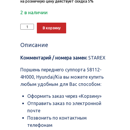
на розничную цену действует скидка 5%
2 в наличии
Количество
Alternative:
В корзину
Поршень
переднего
суппорта
Описание
58112-
4H000,
Комментарий / номера замен:
STAREX
Hyundai/Kia
Поршень переднего суппорта 58112-
4H000, Hyundai/Kia вы можете купить
любым удобным для Вас способом:
Оформить заказ через «Корзину»
Отправить заказ по электронной
почте
Позвонить по контактным
телефонам