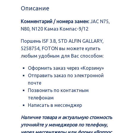
3.8,
Описание
STD
ALFIN
Комментарий / номера замен:
JAC N75,
GALLARY,
5258754,
N80, N120 Камаз Компас-9/12
FOTON
Поршень ISF 3.8, STD ALFIN GALLARY,
5258754, FOTON вы можете купить
любым удобным для Вас способом:
Оформить заказ через «Корзину»
Отправить заказ по электронной
почте
Позвонить по контактным
телефонам
Написать в мессенджер
Наличие товара и актуальную стоимость
уточняйте у менеджеров по телефону,
через мессенджеры или форму «Вопрос