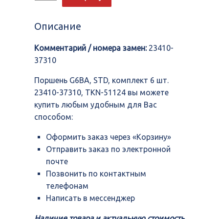
Поршень
G6BA,
STD,
Описание
комплект
6
Комментарий / номера замен:
23410-
шт.
23410-
37310
37310,
TKN-
Поршень G6BA, STD, комплект 6 шт.
51124
23410-37310, TKN-51124 вы можете
купить любым удобным для Вас
способом:
Оформить заказ через «Корзину»
Отправить заказ по электронной
почте
Позвонить по контактным
телефонам
Написать в мессенджер
Наличие товара и актуальную стоимость