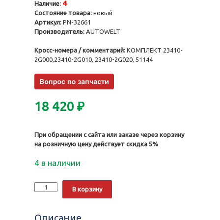
4
Наличие:
Состояние товара:
новый
Артикул:
PN-32661
Производитель:
AUTOWELT
Кросс-номера / комментарий:
КОМПЛЕКТ 23410-
2G000,23410-2G010, 23410-2G020, 51144
18 420
₽
При обращении с сайта или заказе через корзину
на розничную цену действует скидка 5%
4 в наличии
Количество
Alternative:
В корзину
Поршень
G4KD
0.50,
Описание