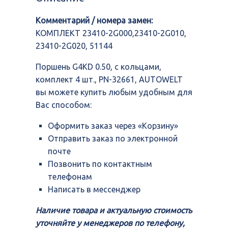
с
кольцами,
Комментарий / номера замен:
комплект
4
КОМПЛЕКТ 23410-2G000,23410-2G010,
шт.,
23410-2G020, 51144
PN-
32661,
Поршень G4KD 0.50, с кольцами,
AUTOWELT
комплект 4 шт., PN-32661, AUTOWELT
вы можете купить любым удобным для
Вас способом:
Оформить заказ через «Корзину»
Отправить заказ по электронной
почте
Позвонить по контактным
телефонам
Написать в мессенджер
Наличие товара и актуальную стоимость
уточняйте у менеджеров по телефону,