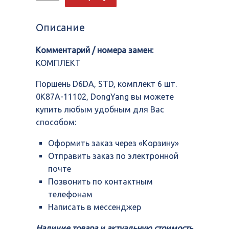
Поршень
D6DA,
STD,
Описание
комплект
6
Комментарий / номера замен:
шт.
0K87A-
КОМПЛЕКТ
11102,
DongYang
Поршень D6DA, STD, комплект 6 шт.
0K87A-11102, DongYang вы можете
купить любым удобным для Вас
способом:
Оформить заказ через «Корзину»
Отправить заказ по электронной
почте
Позвонить по контактным
телефонам
Написать в мессенджер
Наличие товара и актуальную стоимость