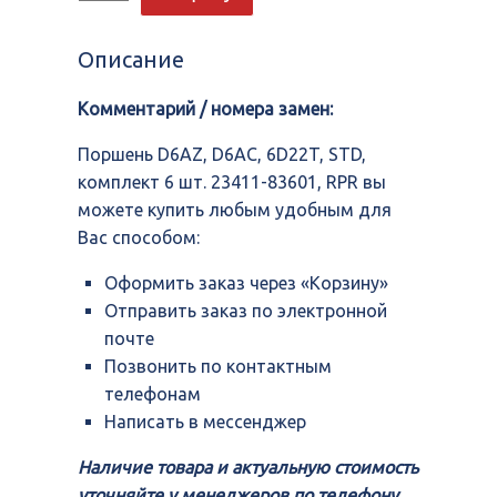
Поршень
D6AZ,
D6AC,
Описание
6D22T,
STD,
Комментарий / номера замен:
комплект
6
шт.
Поршень D6AZ, D6AC, 6D22T, STD,
23411-
комплект 6 шт. 23411-83601, RPR вы
83601,
можете купить любым удобным для
RPR
Вас способом:
Оформить заказ через «Корзину»
Отправить заказ по электронной
почте
Позвонить по контактным
телефонам
Написать в мессенджер
Наличие товара и актуальную стоимость
уточняйте у менеджеров по телефону,