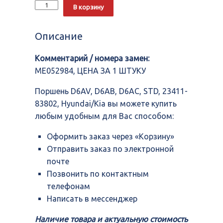
Количество
Alternative:
В корзину
Поршень
D6AV,
D6AB,
Описание
D6AC,
STD,
Комментарий / номера замен:
23411-
83802,
ME052984, ЦЕНА ЗА 1 ШТУКУ
Hyundai/Kia
Поршень D6AV, D6AB, D6AC, STD, 23411-
83802, Hyundai/Kia вы можете купить
любым удобным для Вас способом:
Оформить заказ через «Корзину»
Отправить заказ по электронной
почте
Позвонить по контактным
телефонам
Написать в мессенджер
Наличие товара и актуальную стоимость