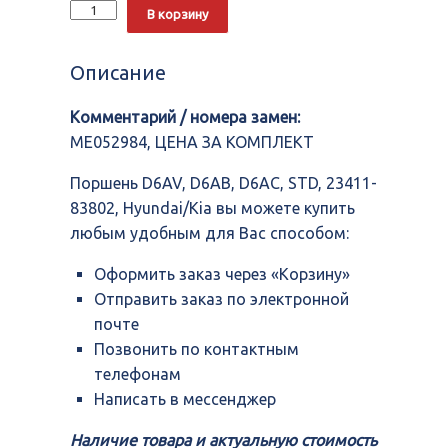
Количество
Alternative:
В корзину
Поршень
D6AV,
D6AB,
Описание
D6AC,
STD,
Комментарий / номера замен:
23411-
83802,
ME052984, ЦЕНА ЗА КОМПЛЕКТ
Hyundai/Kia
Поршень D6AV, D6AB, D6AC, STD, 23411-
83802, Hyundai/Kia вы можете купить
любым удобным для Вас способом:
Оформить заказ через «Корзину»
Отправить заказ по электронной
почте
Позвонить по контактным
телефонам
Написать в мессенджер
Наличие товара и актуальную стоимость