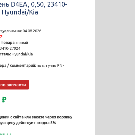
нь D4EA, 0,50, 23410-
 Hyundai/Kia
туальны на:
04.08.2026
12
 товара:
новый
3410-27924
тель:
Hyundai/Kia
ера / комментарий:
по штучно PN-
0
₽
ении с сайта или заказе через корзину
ную цену действует скидка 5%
личии