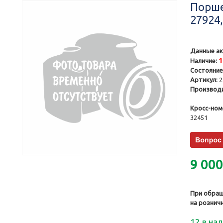
Порше
27924,
Данные ак
Наличие:
Состояние
Артикул:
2
Производи
Кросс-ном
32451
9 00
При обращ
на рознич
12 в на