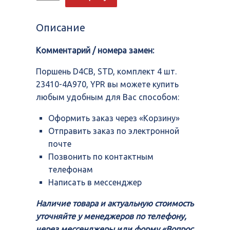
Поршень
D4CB,
STD,
Описание
комплект
4
Комментарий / номера замен:
шт.
23410-
4A970,
Поршень D4CB, STD, комплект 4 шт.
YPR
23410-4A970, YPR вы можете купить
любым удобным для Вас способом:
Оформить заказ через «Корзину»
Отправить заказ по электронной
почте
Позвонить по контактным
телефонам
Написать в мессенджер
Наличие товара и актуальную стоимость
уточняйте у менеджеров по телефону,
через мессенджеры или форму «Вопрос