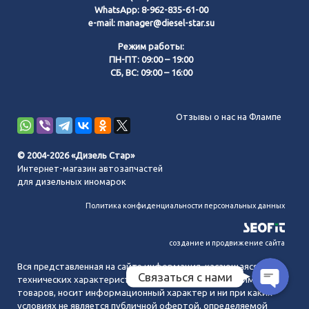
WhatsApp:
8-962-835-61-00
e-mail:
manager@diesel-star.su
Режим работы:
ПН-ПТ: 09:00 – 19:00
СБ, ВС: 09:00 – 16:00
Позвонить нам
Отзывы о нас на Флампе
WhatsApp
© 2004-2026 «Дизель Стар»
Интернет-магазин автозапчастей
Telegram
для дизельных иномарок
Политика конфиденциальности персональных данных
MAX
создание и продвижение сайта
Вся представленная на сайте информация, касающаяся
Связаться с нами
технических характеристик, наличия на складе, стоимости
товаров, носит информационный характер и ни при каких
условиях не является публичной офертой, определяемой