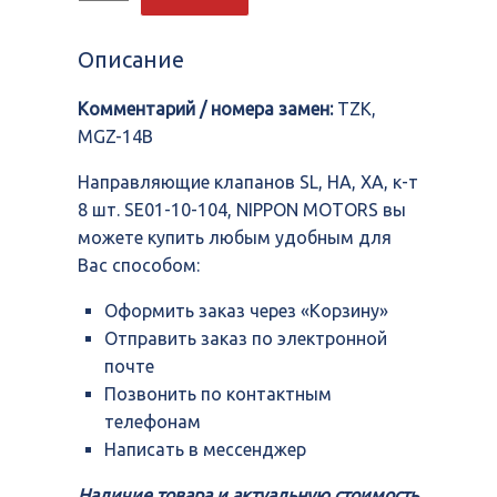
Направляющие
клапанов
SL,
Описание
HA,
XA,
Комментарий / номера замен:
TZK,
к-
т
MGZ-14B
8
шт.
Направляющие клапанов SL, HA, XA, к-т
SE01-
8 шт. SE01-10-104, NIPPON MOTORS вы
10-
104,
можете купить любым удобным для
NIPPON
Вас способом:
MOTORS
Оформить заказ через «Корзину»
Отправить заказ по электронной
почте
Позвонить по контактным
телефонам
Написать в мессенджер
Наличие товара и актуальную стоимость