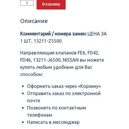
Количество
Alternative:
В корзину
Направляющие
клапанов
FE6,
Описание
FD42,
FD46,
Комментарий / номера замен:
ЦЕНА ЗА
13211-
J6500,
1 ШТ, 13211-Z5500
NISSAN
Направляющие клапанов FE6, FD42,
FD46, 13211-J6500, NISSAN вы можете
купить любым удобным для Вас
способом:
Оформить заказ через «Корзину»
Отправить заказ по электронной
почте
Позвонить по контактным
телефонам
Написать в мессенджер