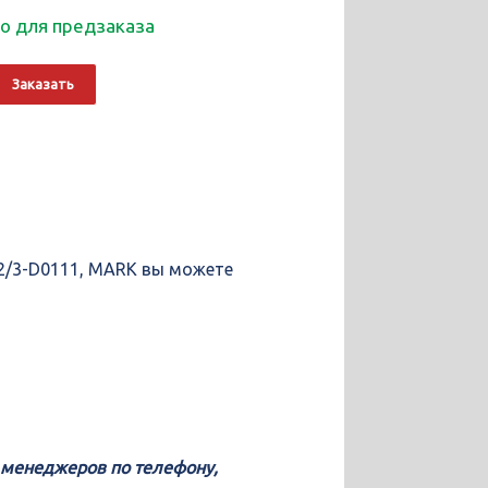
о для предзаказа
о
Alternative:
Заказать
ющие
12/3-D0111, MARK вы можете
у менеджеров по телефону,