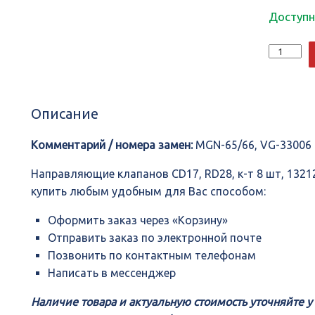
Доступн
Количеств
Направля
клапанов
CD17,
RD28,
Описание
к-
т
8
Комментарий / номера замен:
MGN-65/66, VG-33006
шт,
13212/3-
Направляющие клапанов CD17, RD28, к-т 8 шт, 132
D0111,
купить любым удобным для Вас способом:
MARK
Оформить заказ через «Корзину»
Отправить заказ по электронной почте
Позвонить по контактным телефонам
Написать в мессенджер
Наличие товара и актуальную стоимость уточняйте 