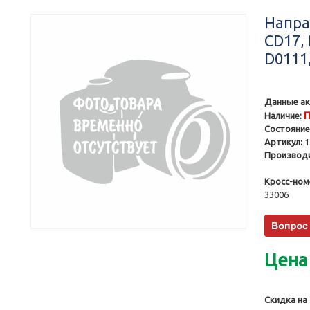
Напра
CD17, 
D0111
Данные ак
П
Наличие:
Состояние
Артикул:
1
Производи
Кросс-ном
33006
Цена
Скидка на