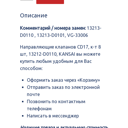
Направляющие
клапанов
CD17,
Описание
к-
т
Комментарий / номера замен:
13213-
8
шт,
D0110 , 13213-D0101, VG-33006
13212-
D0110,
Направляющие клапанов CD17, к-т 8
KANSAI
шт, 13212-D0110, KANSAI вы можете
купить любым удобным для Вас
способом:
Оформить заказ через «Корзину»
Отправить заказ по электронной
почте
Позвонить по контактным
телефонам
Написать в мессенджер
Наличие товара и актуальную стоимость