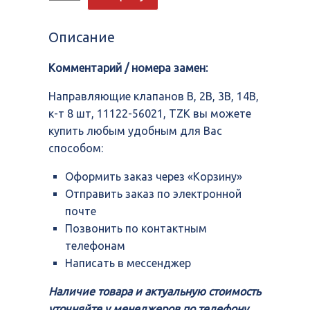
Направляющие
клапанов
B,
Описание
2B,
3B,
Комментарий / номера замен:
14B,
к-
т
Направляющие клапанов B, 2B, 3B, 14B,
8
к-т 8 шт, 11122-56021, TZK вы можете
шт,
купить любым удобным для Вас
11122-
56021,
способом:
TZK
Оформить заказ через «Корзину»
Отправить заказ по электронной
почте
Позвонить по контактным
телефонам
Написать в мессенджер
Наличие товара и актуальную стоимость
уточняйте у менеджеров по телефону,