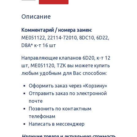
Направляющие
клапанов
6D20,
Описание
к-
т
Комментарий / номера замен:
12
шт,
ME051122, 22114-72010, 8DC10, 6D22,
ME051120,
D8A* к-т 16 шт
TZK
Направляющие клапанов 6D20, к-т 12
шт, ME051120, TZK вы можете купить
любым удобным для Вас способом:
Оформить заказ через «Корзину»
Отправить заказ по электронной
почте
Позвонить по контактным
телефонам
Написать в мессенджер
Наличие товара и актуальную стоимость