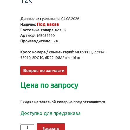
TZK
Данные актуальны на:
04.08.2026
Под заказ
Наличие:
Состояние товара:
новый
Артикул:
ME051120
Производитель:
TZK
Кросс-номера / комментарий:
ME051122, 22114-
72010, 8DC10, 6D22, D8A* к-т 16 шт
Цена по запросу
Скидка на заказной товар не предоставляется
Доступно для предзаказа
Количество
Alternative:
Заказать