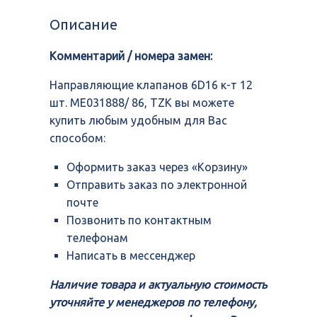
клапанов
6D16
Описание
к-
т
Комментарий / номера замен:
12
шт.
ME031888/
Направляющие клапанов 6D16 к-т 12
86,
шт. ME031888/ 86, TZK вы можете
TZK
купить любым удобным для Вас
способом:
Оформить заказ через «Корзину»
Отправить заказ по электронной
почте
Позвонить по контактным
телефонам
Написать в мессенджер
Наличие товара и актуальную стоимость
уточняйте у менеджеров по телефону,