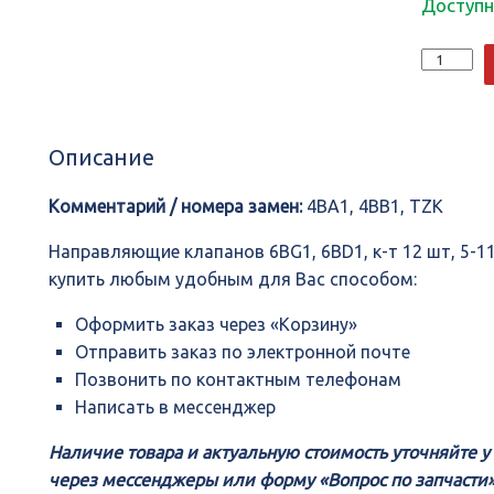
Доступн
Количеств
Направля
клапанов
6BG1,
6BD1,
Описание
к-
т
12
Комментарий / номера замен:
4BA1, 4BB1, TZK
шт,
5-
Направляющие клапанов 6BG1, 6BD1, к-т 12 шт, 5-1
11721-
купить любым удобным для Вас способом:
001-
0,
Оформить заказ через «Корзину»
SAP,
KAN
Отправить заказ по электронной почте
Позвонить по контактным телефонам
Написать в мессенджер
Наличие товара и актуальную стоимость уточняйте 
через мессенджеры или форму «Вопрос по запчасти»