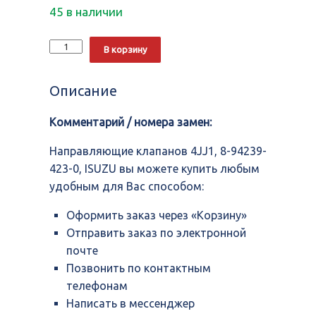
45 в наличии
Количество
Alternative:
В корзину
Направляющие
клапанов
4JJ1,
Описание
8-
94239-
Комментарий / номера замен:
423-
0,
ISUZU
Направляющие клапанов 4JJ1, 8-94239-
423-0, ISUZU вы можете купить любым
удобным для Вас способом:
Оформить заказ через «Корзину»
Отправить заказ по электронной
почте
Позвонить по контактным
телефонам
Написать в мессенджер