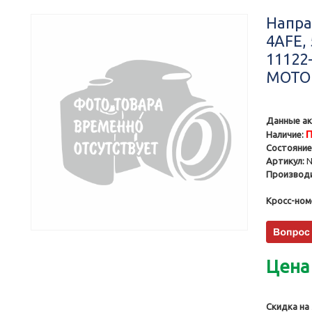
Напра
4AFE, 
11122
MOTO
Данные ак
П
Наличие:
Состояние
Артикул:
N
Производи
Кросс-ном
Цена
Скидка на