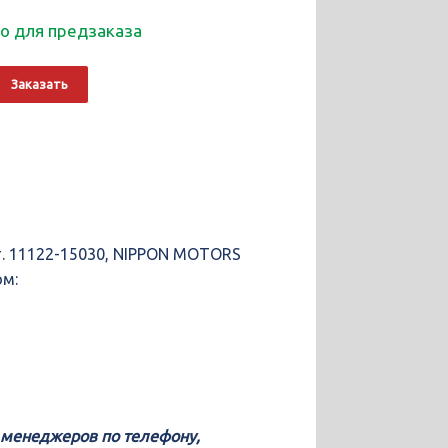
о для предзаказа
о
Alternative:
Заказать
ющие
т. 11122-15030, NIPPON MOTORS
ом:
у менеджеров по телефону,