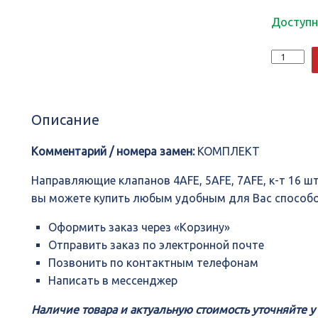
Доступн
Количеств
Направля
клапанов
4AFE,
5AFE,
Описание
7AFE,
к-
т
Комментарий / номера замен:
КОМПЛЕКТ
16
шт.
Направляющие клапанов 4AFE, 5AFE, 7AFE, к-т 16 ш
11122-
вы можете купить любым удобным для Вас способ
15030,
NIPPON
Оформить заказ через «Корзину»
MOTORS
Отправить заказ по электронной почте
Позвонить по контактным телефонам
Написать в мессенджер
Наличие товара и актуальную стоимость уточняйте 