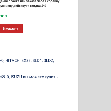
ении с сайта или заказе через корзину
ную цену действует скидка 5%
ичии
о
Alternative:
В корзину
ющие
, HITACHI EX35, 3LD1, 3LD2,
969-0, ISUZU вы можете купить