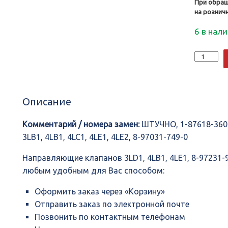
При обращ
на рознич
6 в нал
Количеств
Направля
клапанов
3LD1,
4LB1,
Описание
4LE1,
8-
97231-
Комментарий / номера замен:
ШТУЧНО, 1-87618-360-0
969-
3LB1, 4LB1, 4LC1, 4LE1, 4LE2, 8-97031-749-0
0,
ISUZU
Направляющие клапанов 3LD1, 4LB1, 4LE1, 8-97231-
любым удобным для Вас способом:
Оформить заказ через «Корзину»
Отправить заказ по электронной почте
Позвонить по контактным телефонам