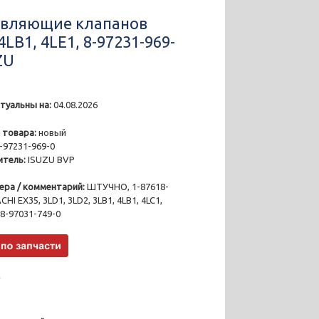
вляющие клапанов
4LB1, 4LE1, 8-97231-969-
ZU
туальны на:
04.08.2026
6
 товара:
новый
-97231-969-0
тель:
ISUZU BVP
ера / комментарий:
ШТУЧНО, 1-87618-
CHI EX35, 3LD1, 3LD2, 3LB1, 4LB1, 4LC1,
, 8-97031-749-0
₽