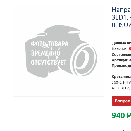
Напра
3LD1, 
0, ISU
Данные ак
Наличие:
Состояние
Артикул:
8
Производи
Кросс-ном
360-0, HITA
4LE1, 4LE2
940