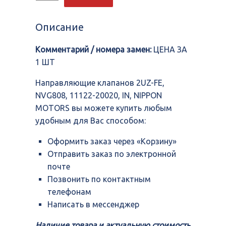
Направляющие
клапанов
2UZ-
Описание
FE,
NVG808,
Комментарий / номера замен:
ЦЕНА ЗА
11122-
20020,
1 ШТ
IN,
NIPPON
Направляющие клапанов 2UZ-FE,
MOTORS
NVG808, 11122-20020, IN, NIPPON
MOTORS вы можете купить любым
удобным для Вас способом:
Оформить заказ через «Корзину»
Отправить заказ по электронной
почте
Позвонить по контактным
телефонам
Написать в мессенджер
Наличие товара и актуальную стоимость