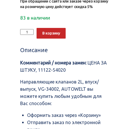
При обращении с сайта или заказе через корзину
на розничную цену действует скидка 5%
83 в наличии
Количество
Alternative:
В корзину
Направляющие
клапанов
2L,
Описание
впуск/
выпуск,
Комментарий / номера замен:
ЦЕНА ЗА
VG-
34002,
ШТУКУ, 11122-54020
AUTOWELT
Направляющие клапанов 2L, впуск/
выпуск, VG-34002, AUTOWELT вы
можете купить любым удобным для
Вас способом:
Оформить заказ через «Корзину»
Отправить заказ по электронной