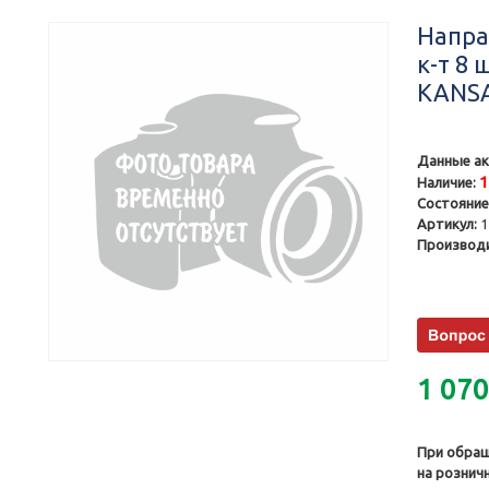
Напра
к-т 8 
KANSA
Данные ак
Наличие:
Состояние
Артикул:
1
Производи
1 07
При обращ
на рознич