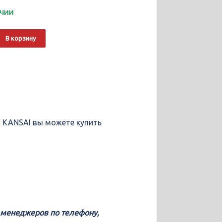
ичии
о
Alternative:
В корзину
ющие
, KANSAI вы можете купить
у менеджеров по телефону,