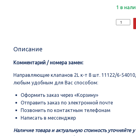
1 в нал
Количеств
Направля
клапанов
2L
к-
Описание
т
8
шт.
Комментарий / номера замен:
11122/6-
54010,
Направляющие клапанов 2L к-т 8 шт. 11122/6-54010
KANSAI
любым удобным для Вас способом:
Оформить заказ через «Корзину»
Отправить заказ по электронной почте
Позвонить по контактным телефонам
Написать в мессенджер
Наличие товара и актуальную стоимость уточняйте 