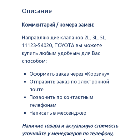
клапанов
2L,
Описание
3L,
5L,
Комментарий / номера замен:
11123-
54020,
TOYOTA
Направляющие клапанов 2L, 3L, 5L,
11123-54020, TOYOTA вы можете
купить любым удобным для Вас
способом:
Оформить заказ через «Корзину»
Отправить заказ по электронной
почте
Позвонить по контактным
телефонам
Написать в мессенджер
Наличие товара и актуальную стоимость
уточняйте у менеджеров по телефону,