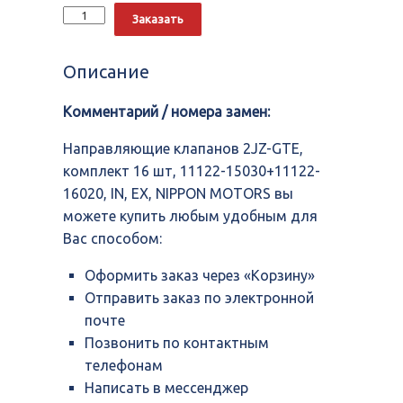
Количество
Alternative:
Заказать
Направляющие
клапанов
2JZ-
Описание
GTE,
комплект
Комментарий / номера замен:
16
шт,
11122-
Направляющие клапанов 2JZ-GTE,
15030+11122-
комплект 16 шт, 11122-15030+11122-
16020,
16020, IN, EX, NIPPON MOTORS вы
IN,
EX,
можете купить любым удобным для
NIPPON
Вас способом:
MOTORS
Оформить заказ через «Корзину»
Отправить заказ по электронной
почте
Позвонить по контактным
телефонам
Написать в мессенджер