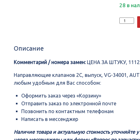
28 в на
Количеств
Направля
клапанов
2C,
выпуск,
Описание
VG-
34001,
AUTOWEL
Комментарий / номера замен:
ЦЕНА ЗА ШТУКУ, 11126
Направляющие клапанов 2C, выпуск, VG-34001, AU
любым удобным для Вас способом:
Оформить заказ через «Корзину»
Отправить заказ по электронной почте
Позвонить по контактным телефонам
Написать в мессенджер
Наличие товара и актуальную стоимость уточняйте 
через мессенджеры или форму «Вопрос по запчасти»