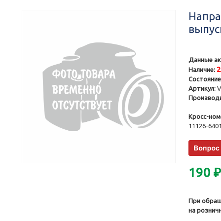
Напра
выпус
Данные ак
Наличие:
Состояние
Артикул:
V
Производи
Кросс-ном
11126-6401
190
При обращ
на рознич