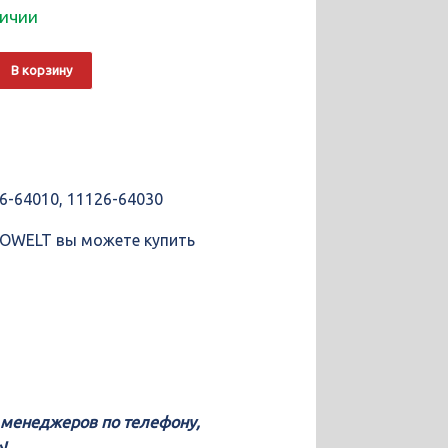
личии
о
Alternative:
В корзину
ющие
T
-64010, 11126-64030
TOWELT вы можете купить
у менеджеров по телефону,
!