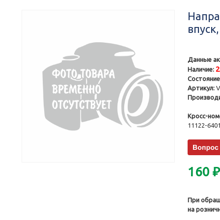
Напра
впуск
Данные ак
Наличие:
Состояние
Артикул:
V
Производи
Кросс-ном
11122-640
160
При обращ
на рознич