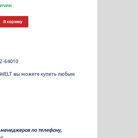
личии
о
Alternative:
В корзину
ющие
T
2-64010
OWELT вы можете купить любым
у менеджеров по телефону,
!