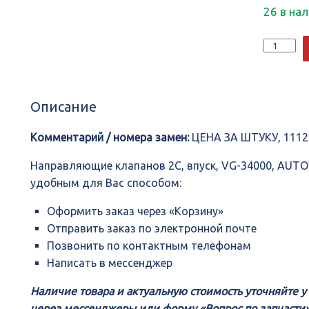
26 в на
Количеств
Направля
клапанов
2C,
впуск,
Описание
VG-
34000,
AUTOWEL
Комментарий / номера замен:
ЦЕНА ЗА ШТУКУ, 1112
Направляющие клапанов 2C, впуск, VG-34000, AUT
удобным для Вас способом:
Оформить заказ через «Корзину»
Отправить заказ по электронной почте
Позвонить по контактным телефонам
Написать в мессенджер
Наличие товара и актуальную стоимость уточняйте 
через мессенджеры или форму «Вопрос по запчасти»