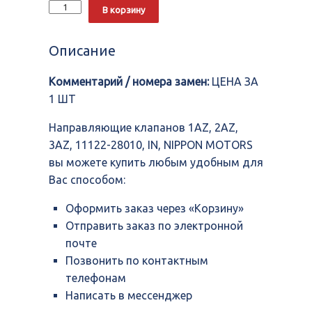
Количество
Alternative:
В корзину
Направляющие
клапанов
1AZ,
Описание
2AZ,
3AZ,
Комментарий / номера замен:
ЦЕНА ЗА
11122-
28010,
1 ШТ
IN,
NIPPON
Направляющие клапанов 1AZ, 2AZ,
MOTORS
3AZ, 11122-28010, IN, NIPPON MOTORS
вы можете купить любым удобным для
Вас способом:
Оформить заказ через «Корзину»
Отправить заказ по электронной
почте
Позвонить по контактным
телефонам
Написать в мессенджер