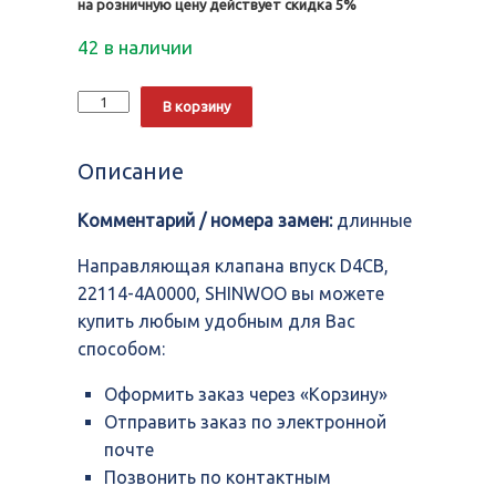
на розничную цену действует скидка 5%
42 в наличии
Количество
Alternative:
В корзину
Направляющая
клапана
впуск
Описание
D4CB,
22114-
Комментарий / номера замен:
длинные
4A0000,
SHINWOO
Направляющая клапана впуск D4CB,
22114-4A0000, SHINWOO вы можете
купить любым удобным для Вас
способом:
Оформить заказ через «Корзину»
Отправить заказ по электронной
почте
Позвонить по контактным