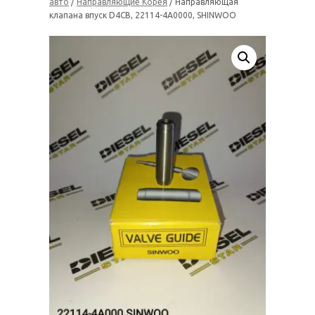
авто
/
Направляющие Корея
/ Направляющая
клапана впуск D4CB, 22114-4A0000, SHINWOO