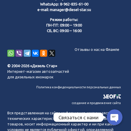
WhatsApp:
8-962-835-61-00
e-mail:
manager@diesel-star.su
Режим работы:
ПН-ПТ: 09:00 – 19:00
СБ, ВС: 09:00 – 16:00
Позвонить нам
Отзывы о нас на Флампе
WhatsApp
© 2004-2026 «Дизель Стар»
Интернет-магазин автозапчастей
Telegram
для дизельных иномарок
Политика конфиденциальности персональных данных
MAX
создание и продвижение сайта
Вся представленная на сайте информация, касающаяся
Связаться с нами
технических характеристик, наличия на складе, стоимости
товаров, носит информационный характер и ни при каких
условиях не является публичной офертой, определяемой